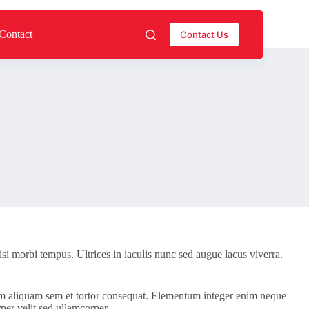
Contact
Contact Us
isi morbi tempus. Ultrices in iaculis nunc sed augue lacus viverra.
 nam aliquam sem et tortor consequat. Elementum integer enim neque
per velit sed ullamcorper.