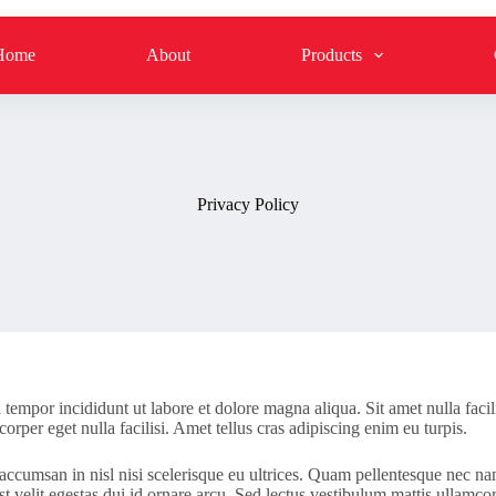
Home
About
Products
Privacy Policy
tempor incididunt ut labore et dolore magna aliqua. Sit amet nulla facil
orper eget nulla facilisi. Amet tellus cras adipiscing enim eu turpis.
ra accumsan in nisl nisi scelerisque eu ultrices. Quam pellentesque nec
t velit egestas dui id ornare arcu. Sed lectus vestibulum mattis ullamcor