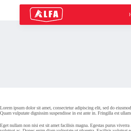
S
k
i
p
t
o
c
o
n
t
e
n
t
Lorem ipsum dolor sit amet, consectetur adipiscing elit, sed do eiusmod 
Quam vulputate dignissim suspendisse in est ante in. Fringilla est ullamc
Eget nullam non nisi est sit amet facilisis magna. Egestas purus viver
volutpat ac. Donec enim diam vulputate ut pharetra. Facilisis volutpat es